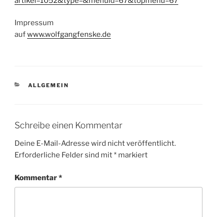
artikel=1052&type=&menuid=67&topmenu=67
Impressum
auf
www.wolfgangfenske.de
KATEGORIEN
ALLGEMEIN
Schreibe einen Kommentar
Deine E-Mail-Adresse wird nicht veröffentlicht.
Erforderliche Felder sind mit
*
markiert
Kommentar
*