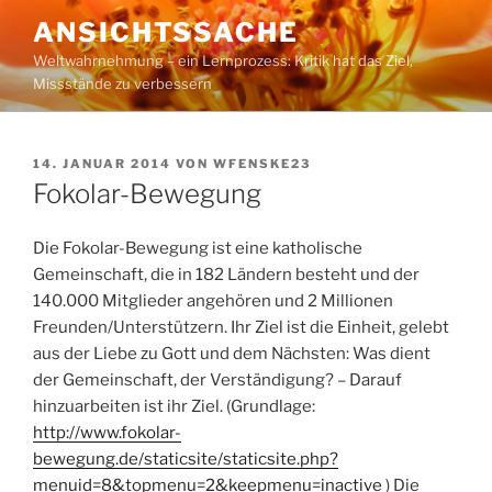
Zum
ANSICHTSSACHE
Inhalt
Weltwahrnehmung – ein Lernprozess: Kritik hat das Ziel,
springen
Missstände zu verbessern
VERÖFFENTLICHT
14. JANUAR 2014
VON
WFENSKE23
AM
Fokolar-Bewegung
Die Fokolar-Bewegung ist eine katholische
Gemeinschaft, die in 182 Ländern besteht und der
140.000 Mitglieder angehören und 2 Millionen
Freunden/Unterstützern. Ihr Ziel ist die Einheit, gelebt
aus der Liebe zu Gott und dem Nächsten: Was dient
der Gemeinschaft, der Verständigung? – Darauf
hinzuarbeiten ist ihr Ziel. (Grundlage:
http://www.fokolar-
bewegung.de/staticsite/staticsite.php?
menuid=8&topmenu=2&keepmenu=inactive
) Die