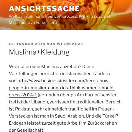
Zum
ANSICHTSSACHE
Inhalt
Weltwahrnehmung – ein Lernprozess: Kritik hat das Ziel,
springen
Missstände zu verbessern
VERÖFFENTLICHT
13. JANUAR 2014
VON
WFENSKE23
AM
Muslima+Kleidung
Wie sollen sich Muslima anziehen? Diese
Vorstellungen herrschen in islamischen Ländern
vor:
http://www.businessinsider.com/heres-how-
people-in-muslim-countries-think-women-should-
dress-2014-1
(gefunden über pi) Am Europäischsten
frei ist der Libanon, zerrissen im traditionellen Bereich
ist Pakistan, sehr einheitlich traditionell im Frauen-
Verstecken ist man in Saudi Arabien. Und die Türkei?
Erdogan leistet zurzeit gute Arbeit im Zurückdrehen
der Gesellschaft.