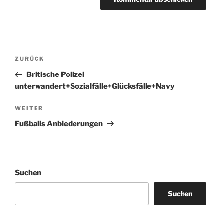
Beitragsnavigation
Vorheriger
ZURÜCK
Beitrag
Britische Polizei
unterwandert+Sozialfälle+Glücksfälle+Navy
Nächster
WEITER
Beitrag
Fußballs Anbiederungen
Suchen
Suchen