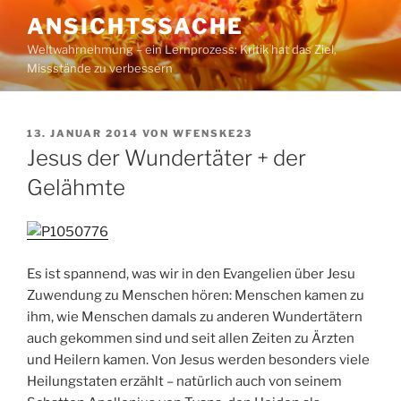
Zum
ANSICHTSSACHE
Inhalt
Weltwahrnehmung – ein Lernprozess: Kritik hat das Ziel,
springen
Missstände zu verbessern
VERÖFFENTLICHT
13. JANUAR 2014
VON
WFENSKE23
AM
Jesus der Wundertäter + der
Gelähmte
Es ist spannend, was wir in den Evangelien über Jesu
Zuwendung zu Menschen hören: Menschen kamen zu
ihm, wie Menschen damals zu anderen Wundertätern
auch gekommen sind und seit allen Zeiten zu Ärzten
und Heilern kamen. Von Jesus werden besonders viele
Heilungstaten erzählt – natürlich auch von seinem