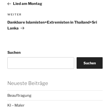
Beitrag
Lied am Montag
Nächster
WEITER
Beitrag
Dankbare Islamisten+Extremisten in Thailand+Sri
Lanka
Suchen
Suchen
Neueste Beiträge
Beauftragung
KI – Maler