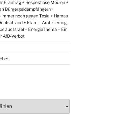
r Eilantrag + Respektlose Medien +
an Bürgergeldempfängern +
e immer noch gegen Tesla + Hamas
eutschland + Islam = Arabisierung
fos aus Israel + EnergieThema + Ein
ür AfD-Verbot
ebet