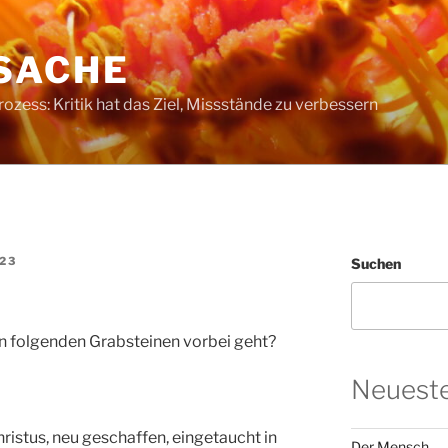
SACHE
ess: Kritik hat das Ziel, Missstände zu verbessern
23
Suchen
en folgenden Grabsteinen vorbei geht?
Neueste
 Christus, neu geschaffen, eingetaucht in
Der Mensch