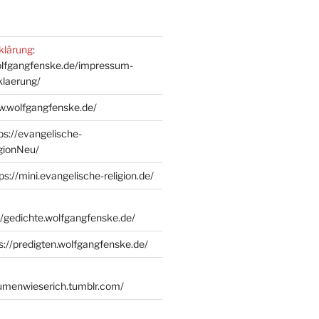
klärung
:
olfgangfenske.de/impressum-
klaerung/
w.wolfgangfenske.de/
ps://evangelische-
igionNeu/
ps://mini.evangelische-religion.de/
//gedichte.wolfgangfenske.de/
s://predigten.wolfgangfenske.de/
lumenwieserich.tumblr.com/