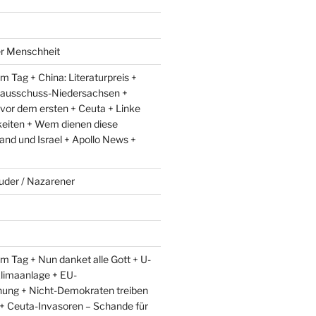
er Menschheit
 Tag + China: Literaturpreis +
lausschuss-Niedersachsen +
 vor dem ersten + Ceuta + Linke
eiten + Wem dienen diese
and und Israel + Apollo News +
uder / Nazarener
m Tag + Nun danket alle Gott + U-
limaanlage + EU-
ung + Nicht-Demokraten treiben
l + Ceuta-Invasoren – Schande für