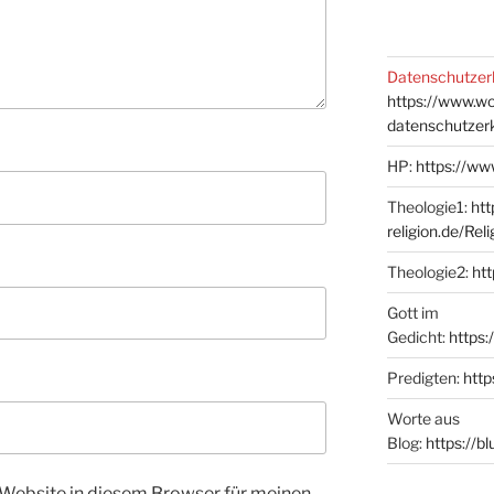
Datenschutzer
https://www.w
datenschutzer
HP:
https://ww
Theologie1:
htt
religion.de/Rel
Theologie2:
htt
Gott im
Gedicht:
https:
Predigten:
http
Worte aus
Blog:
https://b
Website in diesem Browser für meinen