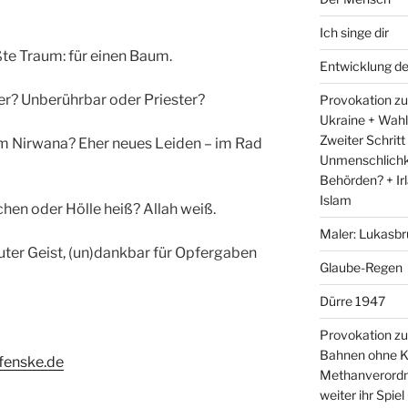
Ich singe dir
ßte Traum: für einen Baum.
Entwicklung d
fer? Unberührbar oder Priester?
Provokation zum
Ukraine + Wah
Zweiter Schritt
im Nirwana? Eher neues Leiden – im Rad
Unmenschlichk
Behörden? + Irl
Islam
hen oder Hölle heiß? Allah weiß.
Maler: Lukasbr
uter Geist, (un)dankbar für Opfergaben
Glaube-Regen
Dürre 1947
Provokation zu
Bahnen ohne K
fenske.de
Methanverordn
weiter ihr Spie