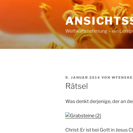
Zum
Inhalt
ANSICHTS
springen
Weltwahrnehmung – ein Lernproz
VERÖFFENTLICHT
9. JANUAR 2014
VON
WFENSKE
AM
Rätsel
Was denkt derjenige, der an d
Christ: Er ist bei Gott in Jesus