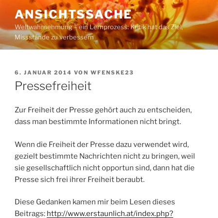
Zum
ANSICHTSSACHE
Inhalt
Weltwahrnehmung – ein Lernprozess: Kritik hat das Ziel,
springen
Missstände zu verbessern
VERÖFFENTLICHT
6. JANUAR 2014
VON
WFENSKE23
AM
Pressefreiheit
Zur Freiheit der Presse gehört auch zu entscheiden,
dass man bestimmte Informationen nicht bringt.
Wenn die Freiheit der Presse dazu verwendet wird,
gezielt bestimmte Nachrichten nicht zu bringen, weil
sie gesellschaftlich nicht opportun sind, dann hat die
Presse sich frei ihrer Freiheit beraubt.
Diese Gedanken kamen mir beim Lesen dieses
Beitrags:
http://www.erstaunlich.at/index.php?