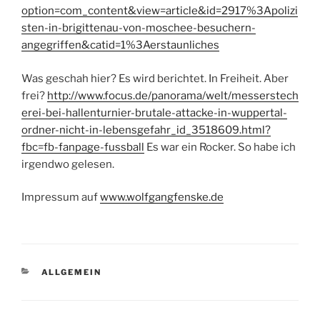
option=com_content&view=article&id=2917%3Apolizi
sten-in-brigittenau-von-moschee-besuchern-
angegriffen&catid=1%3Aerstaunliches
Was geschah hier? Es wird berichtet. In Freiheit. Aber
frei?
http://www.focus.de/panorama/welt/messerstech
erei-bei-hallenturnier-brutale-attacke-in-wuppertal-
ordner-nicht-in-lebensgefahr_id_3518609.html?
fbc=fb-fanpage-fussball
Es war ein Rocker. So habe ich
irgendwo gelesen.
Impressum auf
www.wolfgangfenske.de
KATEGORIEN
ALLGEMEIN