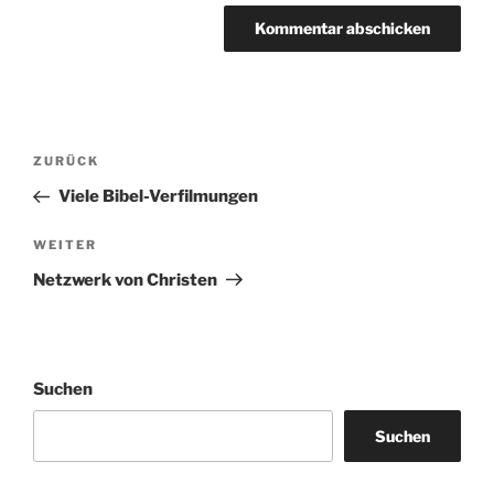
Beitragsnavigation
Vorheriger
ZURÜCK
Beitrag
Viele Bibel-Verfilmungen
Nächster
WEITER
Beitrag
Netzwerk von Christen
Suchen
Suchen