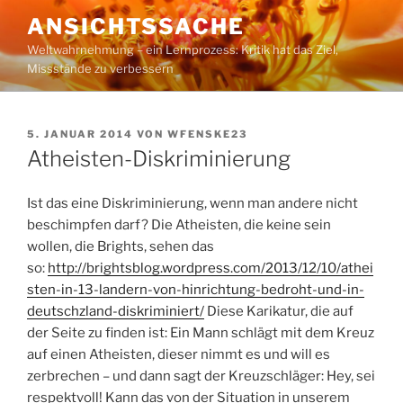
Zum
ANSICHTSSACHE
Inhalt
Weltwahrnehmung – ein Lernprozess: Kritik hat das Ziel,
springen
Missstände zu verbessern
VERÖFFENTLICHT
5. JANUAR 2014
VON
WFENSKE23
AM
Atheisten-Diskriminierung
Ist das eine Diskriminierung, wenn man andere nicht
beschimpfen darf? Die Atheisten, die keine sein
wollen, die Brights, sehen das
so:
http://brightsblog.wordpress.com/2013/12/10/athei
sten-in-13-landern-von-hinrichtung-bedroht-und-in-
deutschzland-diskriminiert/
Diese Karikatur, die auf
der Seite zu finden ist: Ein Mann schlägt mit dem Kreuz
auf einen Atheisten, dieser nimmt es und will es
zerbrechen – und dann sagt der Kreuzschläger: Hey, sei
respektvoll! Kann das von der Situation in unserem