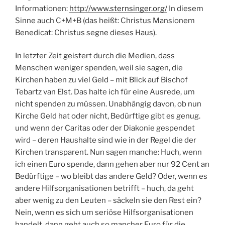
Informationen:
http://www.sternsinger.org/
In diesem
Sinne auch C+M+B (das heißt: Christus Mansionem
Benedicat: Christus segne dieses Haus).
In letzter Zeit geistert durch die Medien, dass
Menschen weniger spenden, weil sie sagen, die
Kirchen haben zu viel Geld – mit Blick auf Bischof
Tebartz van Elst. Das halte ich für eine Ausrede, um
nicht spenden zu müssen. Unabhängig davon, ob nun
Kirche Geld hat oder nicht, Bedürftige gibt es genug.
und wenn der Caritas oder der Diakonie gespendet
wird – deren Haushalte sind wie in der Regel die der
Kirchen transparent. Nun sagen manche: Huch, wenn
ich einen Euro spende, dann gehen aber nur 92 Cent an
Bedürftige – wo bleibt das andere Geld? Oder, wenn es
andere Hilfsorganisationen betrifft – huch, da geht
aber wenig zu den Leuten – säckeln sie den Rest ein?
Nein, wenn es sich um seriöse Hilfsorganisationen
handelt, dann geht auch so mancher Euro für die