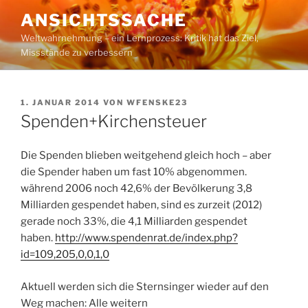
Zum
ANSICHTSSACHE
Inhalt
Weltwahrnehmung – ein Lernprozess: Kritik hat das Ziel,
springen
Missstände zu verbessern
VERÖFFENTLICHT
1. JANUAR 2014
VON
WFENSKE23
AM
Spenden+Kirchensteuer
Die Spenden blieben weitgehend gleich hoch – aber
die Spender haben um fast 10% abgenommen.
während 2006 noch 42,6% der Bevölkerung 3,8
Milliarden gespendet haben, sind es zurzeit (2012)
gerade noch 33%, die 4,1 Milliarden gespendet
haben.
http://www.spendenrat.de/index.php?
id=109,205,0,0,1,0
Aktuell werden sich die Sternsinger wieder auf den
Weg machen: Alle weitern