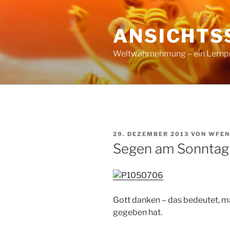
Zum
Inhalt
ANSICHTS
springen
Weltwahrnehmung – ein Lernproz
VERÖFFENTLICHT
29. DEZEMBER 2013
VON
WFEN
AM
Segen am Sonntag
Gott danken – das bedeutet, ma
gegeben hat.