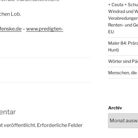
+ Ceuta + Schu
Windrad und W
chen Lob.
Verabredungen d
Renten- und G
fenske.de
–
www.predigten-
EU
Maler 84: Präraf
Hunt)
Wörter sind P
Menschen, die 
Archiv
entar
 veröffentlicht.
Erforderliche Felder