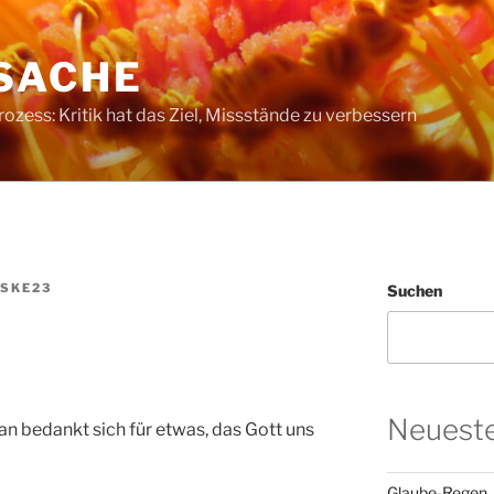
SACHE
ess: Kritik hat das Ziel, Missstände zu verbessern
SKE23
Suchen
Neueste
n bedankt sich für etwas, das Gott uns
Glaube-Regen