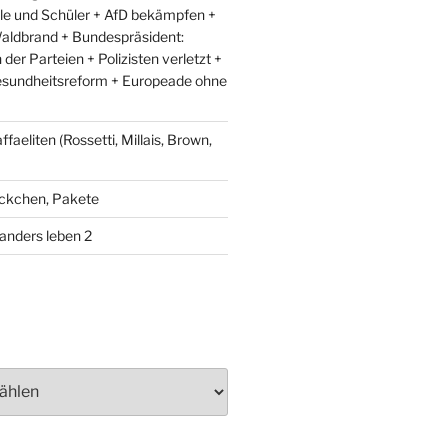
le und Schüler + AfD bekämpfen +
aldbrand + Bundespräsident:
er Parteien + Polizisten verletzt +
esundheitsreform + Europeade ohne
faeliten (Rossetti, Millais, Brown,
äckchen, Pakete
anders leben 2