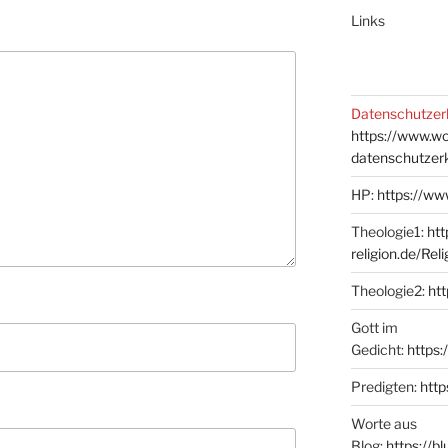
Links
Datenschutzer
https://www.w
datenschutzer
HP:
https://ww
Theologie1:
htt
religion.de/Rel
Theologie2:
htt
Gott im
Gedicht:
https:
Predigten:
http
Worte aus
Blog:
https://b