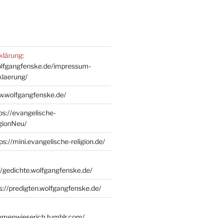
klärung
:
olfgangfenske.de/impressum-
klaerung/
w.wolfgangfenske.de/
ps://evangelische-
igionNeu/
ps://mini.evangelische-religion.de/
//gedichte.wolfgangfenske.de/
s://predigten.wolfgangfenske.de/
lumenwieserich.tumblr.com/