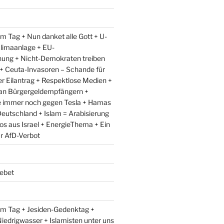
m Tag + Nun danket alle Gott + U-
limaanlage + EU-
ung + Nicht-Demokraten treiben
l + Ceuta-Invasoren – Schande für
r Eilantrag + Respektlose Medien +
an Bürgergeldempfängern +
e immer noch gegen Tesla + Hamas
eutschland + Islam = Arabisierung
fos aus Israel + EnergieThema + Ein
ür AfD-Verbot
ebet
um Tag + Jesiden-Gedenktag +
iedrigwasser + Islamisten unter uns