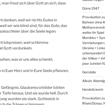
 man freut sich über Gott an sich, dass
Dürre 1947
Provokation zu
 danken, weil wir nichts Gutes in
Bahnen ohne K
l wir wie blind sind, für das Gute, das
Methanverordn
salsschleier über die Seele legen.
weiter ihr Spie
Marokko + Syre
t lobpreisen, weil schlimme
Vermietungen 
Ukraine + Link
el Gott verdunkeln.
unterwandert D
der Völker + In
ehen, was er uns alles schenkt.
paar Juristen f
in Euer Herz und in Eure Seele pflanzen,
Gemälde
Alkuin: Abendg
m Gefängnis. Glaubensvorbilder lobten
Handstickerin
r Tiefe heraus. Und sie wurde hell. Durch
Provokation z
ung wurden sie stark. Gotteslob in
Rhein/Donau: N
durch die Tränen schimmern.