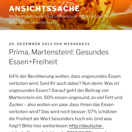
Zum
ANSICHTSSACHE
Inhalt
Weltwahrnehmung – ein Lernprozess: Kritik hat das Ziel,
springen
Missstände zu verbessern
VERÖFFENTLICHT
29. DEZEMBER 2013
VON
WFENSKE23
AM
Prima, Martenstein!: Gesundes
Essen+Freiheit
64% der Bevölkerung wollen, dass ungesundes Essen
verboten wird. Seid Ihr auch dabei? Nun denn: Was ist
ungesundes Essen? Darauf geht der Beitrag von
Martenstein ein. 50% essen ungesund, zu viel Fett und
Zucker – also wollen ein paar, dass ihnen das Essen
verboten wird? Das wird noch besser: 57% schätzen
die Freiheit als Wert besonders hoch ein. Und was
folgt? Bitte hier weiterlesen:
http://deutsche-