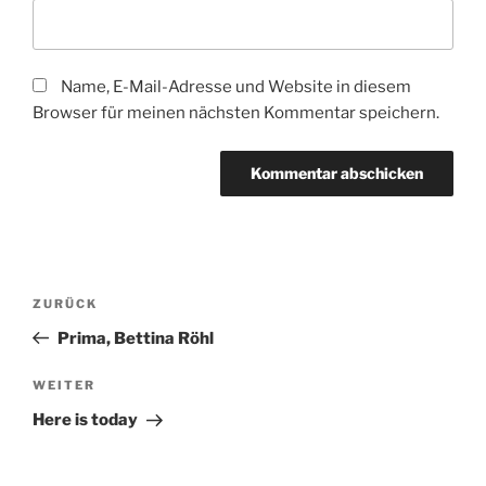
Name, E-Mail-Adresse und Website in diesem
Browser für meinen nächsten Kommentar speichern.
Beitragsnavigation
Vorheriger
ZURÜCK
Beitrag
Prima, Bettina Röhl
Nächster
WEITER
Beitrag
Here is today