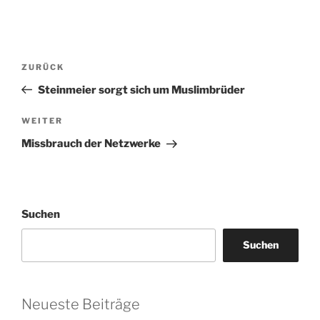
Beitragsnavigation
Vorheriger
ZURÜCK
Beitrag
Steinmeier sorgt sich um Muslimbrüder
Nächster
WEITER
Beitrag
Missbrauch der Netzwerke
Suchen
Suchen
Neueste Beiträge