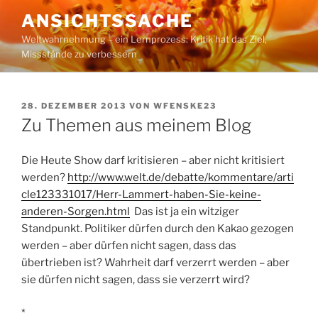
Zum
ANSICHTSSACHE
Inhalt
Weltwahrnehmung – ein Lernprozess: Kritik hat das Ziel,
springen
Missstände zu verbessern
VERÖFFENTLICHT
28. DEZEMBER 2013
VON
WFENSKE23
AM
Zu Themen aus meinem Blog
Die Heute Show darf kritisieren – aber nicht kritisiert
werden?
http://www.welt.de/debatte/kommentare/arti
cle123331017/Herr-Lammert-haben-Sie-keine-
anderen-Sorgen.html
Das ist ja ein witziger
Standpunkt. Politiker dürfen durch den Kakao gezogen
werden – aber dürfen nicht sagen, dass das
übertrieben ist? Wahrheit darf verzerrt werden – aber
sie dürfen nicht sagen, dass sie verzerrt wird?
*