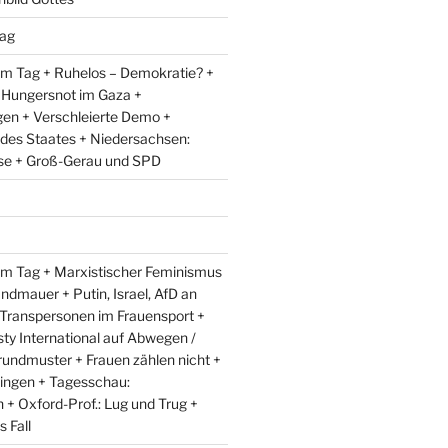
ag
m Tag + Ruhelos – Demokratie? +
 Hungersnot im Gaza +
en + Verschleierte Demo +
 des Staates + Niedersachsen:
e + Groß-Gerau und SPD
m Tag + Marxistischer Feminismus
andmauer + Putin, Israel, AfD an
 Transpersonen im Frauensport +
y International auf Abwegen /
rundmuster + Frauen zählen nicht +
ingen + Tagesschau:
+ Oxford-Prof.: Lug und Trug +
 Fall