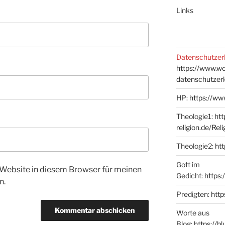
Links
Datenschutzer
https://www.w
datenschutzer
HP:
https://ww
Theologie1:
htt
religion.de/Rel
Theologie2:
htt
Gott im
Website in diesem Browser für meinen
Gedicht:
https:
n.
Predigten:
http
Worte aus
Blog:
https://b