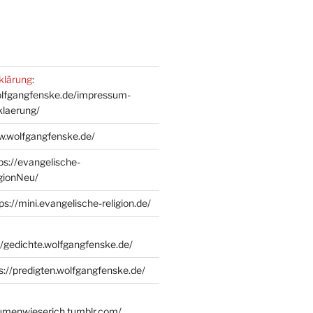
klärung
:
olfgangfenske.de/impressum-
klaerung/
w.wolfgangfenske.de/
ps://evangelische-
igionNeu/
ps://mini.evangelische-religion.de/
//gedichte.wolfgangfenske.de/
s://predigten.wolfgangfenske.de/
lumenwieserich.tumblr.com/