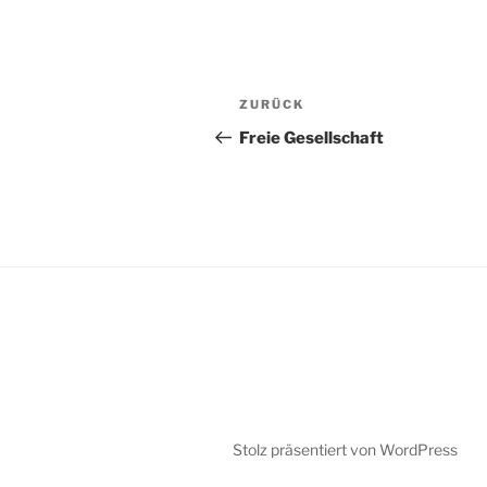
Beitragsnavigation
Vorheriger
ZURÜCK
Beitrag
Freie Gesellschaft
Stolz präsentiert von WordPress