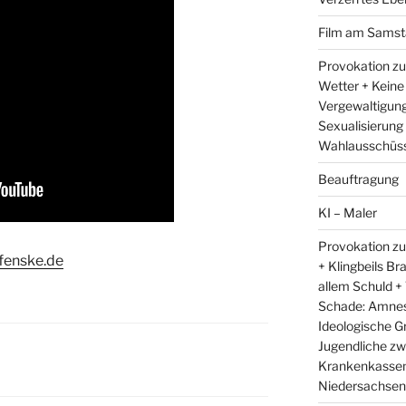
Film am Samst
Provokation zu
Wetter + Keine
Vergewaltigung
Sexualisierung
Wahlausschüss
Beauftragung
KI – Maler
Provokation zu
fenske.de
+ Klingbeils Br
allem Schuld +
Schade: Amnest
Ideologische G
Jugendliche zw
Krankenkassen 
Niedersachsens