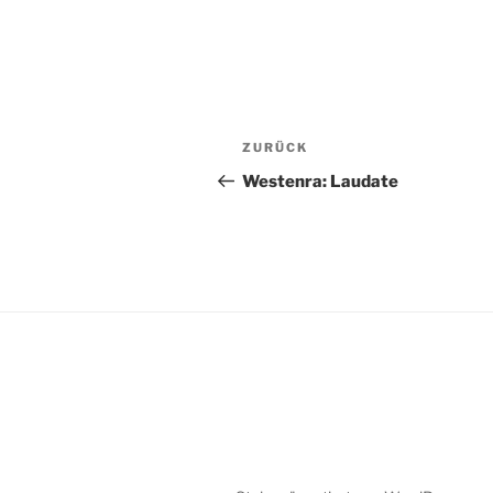
Beitragsnavigation
Vorheriger
ZURÜCK
Beitrag
Westenra: Laudate