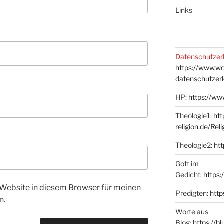
Links
Datenschutzer
https://www.w
datenschutzer
HP:
https://ww
Theologie1:
htt
religion.de/Rel
Theologie2:
htt
Gott im
Gedicht:
https:
Website in diesem Browser für meinen
Predigten:
http
n.
Worte aus
Blog:
https://b