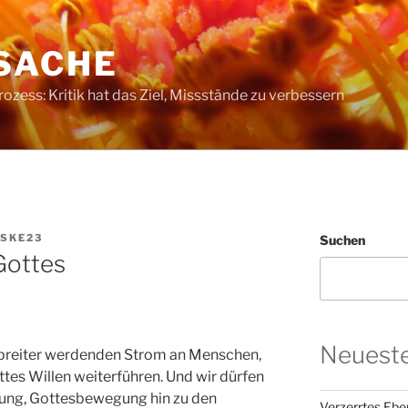
SACHE
ess: Kritik hat das Ziel, Missstände zu verbessern
SKE23
Suchen
Gottes
Neueste
r breiter werdenden Strom an Menschen,
tes Willen weiterführen. Und wir dürfen
gung, Gottesbewegung hin zu den
Verzerrtes Ebe