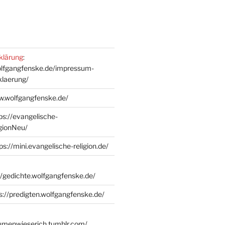
klärung
:
olfgangfenske.de/impressum-
klaerung/
w.wolfgangfenske.de/
ps://evangelische-
igionNeu/
ps://mini.evangelische-religion.de/
//gedichte.wolfgangfenske.de/
s://predigten.wolfgangfenske.de/
lumenwieserich.tumblr.com/