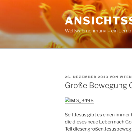
Zum
Inhalt
ANSICHTS
springen
Weltwahrnehmung – ein Lernproz
VERÖFFENTLICHT
26. DEZEMBER 2013
VON
WFEN
AM
Große Bewegung 
Seit Jesus gibt es einen imme
die dieses neue Leben nach Got
Teil dieser großen Jesusbewe