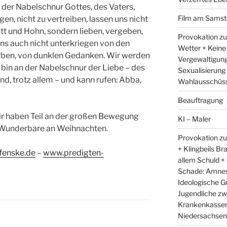
n der Nabelschnur Gottes, des Vaters,
Film am Samst
egen, nicht zu vertreiben, lassen uns nicht
ott und Hohn, sondern lieben, vergeben,
Provokation zu
ns auch nicht unterkriegen von den
Wetter + Keine
ben, von dunklen Gedanken. Wir werden
Vergewaltigung
bin an der Nabelschnur der Liebe – des
Sexualisierung
ind, trotz allem – und kann rufen: Abba,
Wahlausschüss
Beauftragung
, wir haben Teil an der großen Bewegung
KI – Maler
s Wunderbare an Weihnachten.
Provokation zu
+ Klingbeils Br
fenske.de
–
www.predigten-
allem Schuld +
Schade: Amnest
Ideologische G
Jugendliche zw
Krankenkassen 
Niedersachsens