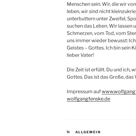
Menschen sein. Wir, die wir vo
leben, wir sind nicht kleinzukri
unterbuttern unter Zweifel, Sp
suchen das Leben. Wir lassen u
Schmerzen, vom Tod, vom Ster
uns immer wieder bewusst: Ich 
Geistes – Gottes. Ich bin sein K
lieber Vater!
Die Zeit ist erfüllt. Du und ich
Gottes. Das ist das Große, da
Impressum auf
www.wolfgang
wolfgangfenske.de
KATEGORIEN
ALLGEMEIN