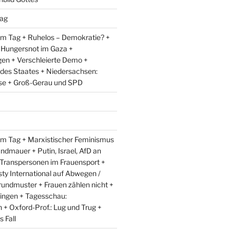
ag
m Tag + Ruhelos – Demokratie? +
 Hungersnot im Gaza +
en + Verschleierte Demo +
 des Staates + Niedersachsen:
e + Groß-Gerau und SPD
m Tag + Marxistischer Feminismus
andmauer + Putin, Israel, AfD an
 Transpersonen im Frauensport +
y International auf Abwegen /
rundmuster + Frauen zählen nicht +
ingen + Tagesschau:
+ Oxford-Prof.: Lug und Trug +
 Fall