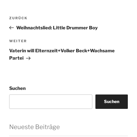
Beitragsnavigation
Vorheriger
ZURÜCK
Beitrag
Weihnachtslied: Little Drummer Boy
Nächster
WEITER
Beitrag
Vaterin will Elternzeit+Volker Beck+Wachsame
Partei
Suchen
Suchen
Neueste Beiträge