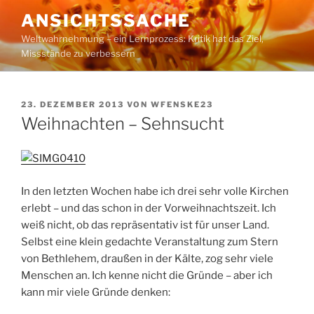
Zum
ANSICHTSSACHE
Inhalt
Weltwahrnehmung – ein Lernprozess: Kritik hat das Ziel,
springen
Missstände zu verbessern
VERÖFFENTLICHT
23. DEZEMBER 2013
VON
WFENSKE23
AM
Weihnachten – Sehnsucht
In den letzten Wochen habe ich drei sehr volle Kirchen
erlebt – und das schon in der Vorweihnachtszeit. Ich
weiß nicht, ob das repräsentativ ist für unser Land.
Selbst eine klein gedachte Veranstaltung zum Stern
von Bethlehem, draußen in der Kälte, zog sehr viele
Menschen an. Ich kenne nicht die Gründe – aber ich
kann mir viele Gründe denken: