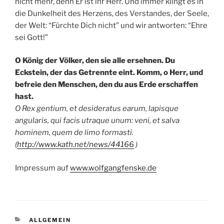
nicht mehr, denn Er ist ihr Herr. Und immer klingt es in
die Dunkelheit des Herzens, des Verstandes, der Seele,
der Welt: “Fürchte Dich nicht” und wir antworten: “Ehre
sei Gott!”
O König der Völker, den sie alle ersehnen. Du
Eckstein, der das Getrennte eint. Komm, o Herr, und
befreie den Menschen, den du aus Erde erschaffen
hast.
O Rex gentium, et desideratus earum, lapisque
angularis, qui facis utraque unum: veni, et salva
hominem, quem de limo formasti.
(
http://www.kath.net/news/44166
)
Impressum auf
www.wolfgangfenske.de
KATEGORIEN
ALLGEMEIN