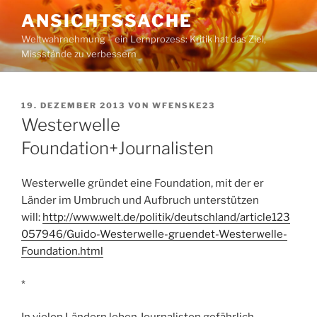
Zum
ANSICHTSSACHE
Inhalt
Weltwahrnehmung – ein Lernprozess: Kritik hat das Ziel,
springen
Missstände zu verbessern
VERÖFFENTLICHT
19. DEZEMBER 2013
VON
WFENSKE23
AM
Westerwelle
Foundation+Journalisten
Westerwelle gründet eine Foundation, mit der er
Länder im Umbruch und Aufbruch unterstützen
will:
http://www.welt.de/politik/deutschland/article123
057946/Guido-Westerwelle-gruendet-Westerwelle-
Foundation.html
*