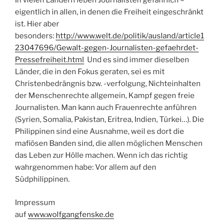
In vielen Ländern leben Journalisten gefährlich –
eigentlich in allen, in denen die Freiheit eingeschränkt
ist. Hier aber
besonders:
http://www.welt.de/politik/ausland/article1
23047696/Gewalt-gegen-Journalisten-gefaehrdet-
Pressefreiheit.html
Und es sind immer dieselben
Länder, die in den Fokus geraten, sei es mit
Christenbedrängnis bzw. -verfolgung, Nichteinhalten
der Menschenrechte allgemein, Kampf gegen freie
Journalisten. Man kann auch Frauenrechte anführen
(Syrien, Somalia, Pakistan, Eritrea, Indien, Türkei…). Die
Philippinen sind eine Ausnahme, weil es dort die
mafiösen Banden sind, die allen möglichen Menschen
das Leben zur Hölle machen. Wenn ich das richtig
wahrgenommen habe: Vor allem auf den
Südphilippinen.
Impressum
auf
www.wolfgangfenske.de