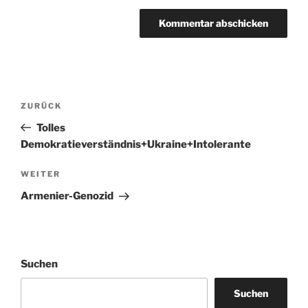
Beitragsnavigation
Vorheriger
ZURÜCK
Beitrag
Tolles
Demokratieverständnis+Ukraine+Intolerante
Nächster
WEITER
Beitrag
Armenier-Genozid
Suchen
Suchen