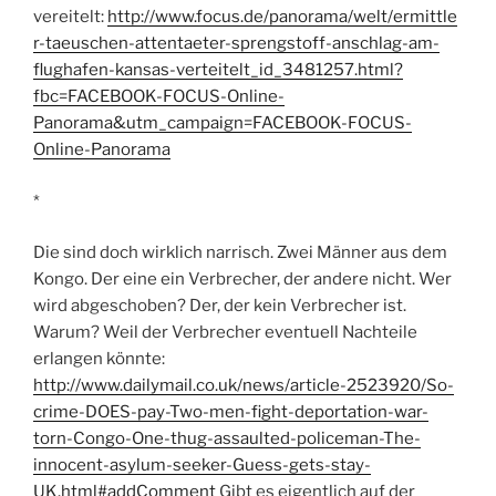
vereitelt:
http://www.focus.de/panorama/welt/ermittle
r-taeuschen-attentaeter-sprengstoff-anschlag-am-
flughafen-kansas-verteitelt_id_3481257.html?
fbc=FACEBOOK-FOCUS-Online-
Panorama&utm_campaign=FACEBOOK-FOCUS-
Online-Panorama
*
Die sind doch wirklich narrisch. Zwei Männer aus dem
Kongo. Der eine ein Verbrecher, der andere nicht. Wer
wird abgeschoben? Der, der kein Verbrecher ist.
Warum? Weil der Verbrecher eventuell Nachteile
erlangen könnte:
http://www.dailymail.co.uk/news/article-2523920/So-
crime-DOES-pay-Two-men-fight-deportation-war-
torn-Congo-One-thug-assaulted-policeman-The-
innocent-asylum-seeker-Guess-gets-stay-
UK.html#addComment
Gibt es eigentlich auf der