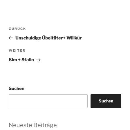
Beitragsnavigation
Vorheriger
ZURÜCK
Beitrag
Unschuldige Übeltäter+ Willkür
Nächster
WEITER
Beitrag
Kim + Stalin
Suchen
Suchen
Neueste Beiträge