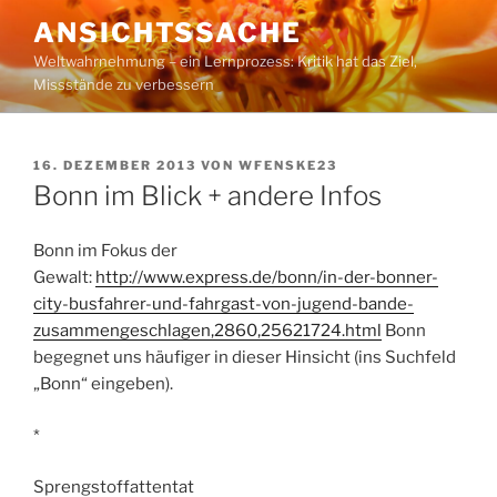
Zum
ANSICHTSSACHE
Inhalt
Weltwahrnehmung – ein Lernprozess: Kritik hat das Ziel,
springen
Missstände zu verbessern
VERÖFFENTLICHT
16. DEZEMBER 2013
VON
WFENSKE23
AM
Bonn im Blick + andere Infos
Bonn im Fokus der
Gewalt:
http://www.express.de/bonn/in-der-bonner-
city-busfahrer-und-fahrgast-von-jugend-bande-
zusammengeschlagen,2860,25621724.html
Bonn
begegnet uns häufiger in dieser Hinsicht (ins Suchfeld
„Bonn“ eingeben).
*
Sprengstoffattentat