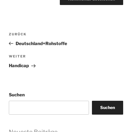
Beitragsnavigation
Vorheriger
ZURÜCK
Beitrag
Deutschland+Rohstoffe
Nächster
WEITER
Beitrag
Handicap
Suchen
Suchen
Neueste Beiträge