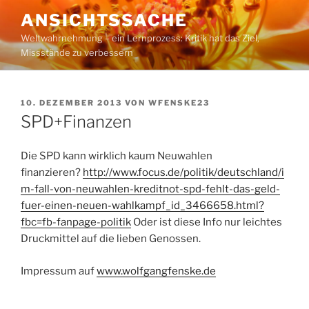
Zum
ANSICHTSSACHE
Inhalt
Weltwahrnehmung – ein Lernprozess: Kritik hat das Ziel,
springen
Missstände zu verbessern
VERÖFFENTLICHT
10. DEZEMBER 2013
VON
WFENSKE23
AM
SPD+Finanzen
Die SPD kann wirklich kaum Neuwahlen
finanzieren?
http://www.focus.de/politik/deutschland/i
m-fall-von-neuwahlen-kreditnot-spd-fehlt-das-geld-
fuer-einen-neuen-wahlkampf_id_3466658.html?
fbc=fb-fanpage-politik
Oder ist diese Info nur leichtes
Druckmittel auf die lieben Genossen.
Impressum auf
www.wolfgangfenske.de