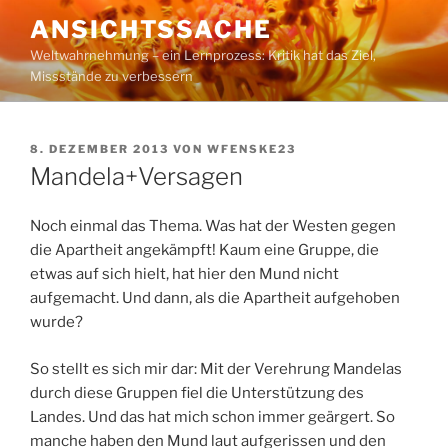
Zum
ANSICHTSSACHE
Inhalt
Weltwahrnehmung – ein Lernprozess: Kritik hat das Ziel,
springen
Missstände zu verbessern
VERÖFFENTLICHT
8. DEZEMBER 2013
VON
WFENSKE23
AM
Mandela+Versagen
Noch einmal das Thema. Was hat der Westen gegen
die Apartheit angekämpft! Kaum eine Gruppe, die
etwas auf sich hielt, hat hier den Mund nicht
aufgemacht. Und dann, als die Apartheit aufgehoben
wurde?
So stellt es sich mir dar: Mit der Verehrung Mandelas
durch diese Gruppen fiel die Unterstützung des
Landes. Und das hat mich schon immer geärgert. So
manche haben den Mund laut aufgerissen und den