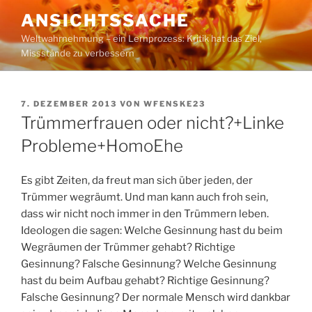
Zum
ANSICHTSSACHE
Inhalt
Weltwahrnehmung – ein Lernprozess: Kritik hat das Ziel,
springen
Missstände zu verbessern
VERÖFFENTLICHT
7. DEZEMBER 2013
VON
WFENSKE23
AM
Trümmerfrauen oder nicht?+Linke
Probleme+HomoEhe
Es gibt Zeiten, da freut man sich über jeden, der
Trümmer wegräumt. Und man kann auch froh sein,
dass wir nicht noch immer in den Trümmern leben.
Ideologen die sagen: Welche Gesinnung hast du beim
Wegräumen der Trümmer gehabt? Richtige
Gesinnung? Falsche Gesinnung? Welche Gesinnung
hast du beim Aufbau gehabt? Richtige Gesinnung?
Falsche Gesinnung? Der normale Mensch wird dankbar