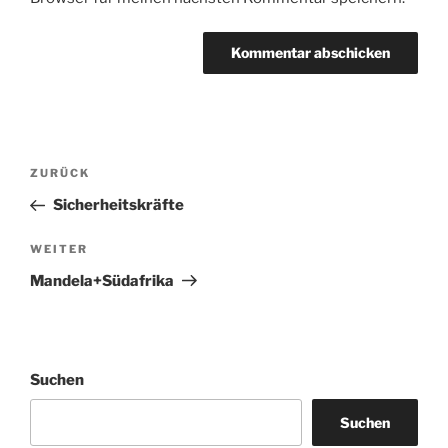
Beitragsnavigation
Vorheriger
ZURÜCK
Beitrag
Sicherheitskräfte
Nächster
WEITER
Beitrag
Mandela+Südafrika
Suchen
Suchen