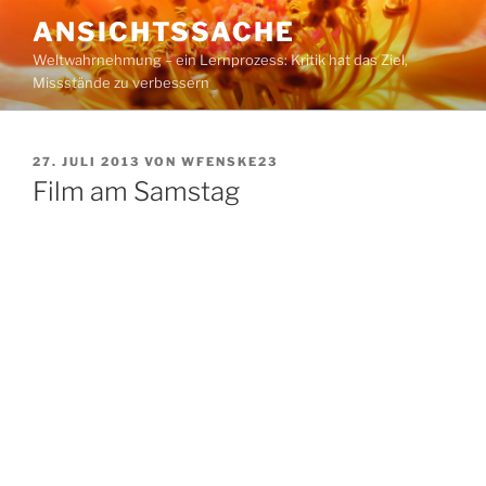
Zum
ANSICHTSSACHE
Inhalt
Weltwahrnehmung – ein Lernprozess: Kritik hat das Ziel,
springen
Missstände zu verbessern
VERÖFFENTLICHT
27. JULI 2013
VON
WFENSKE23
AM
Film am Samstag