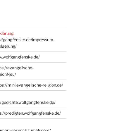
klärung
:
olfgangfenske.de/impressum-
klaerung/
w.wolfgangfenske.de/
ps://evangelische-
igionNeu/
ps://mini.evangelische-religion.de/
//gedichte.wolfgangfenske.de/
s://predigten.wolfgangfenske.de/
lumenwieserich.tumblr.com/