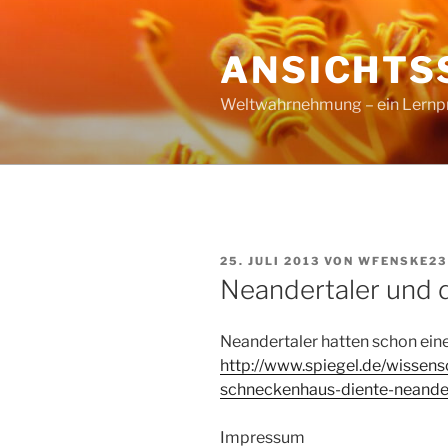
Zum
Inhalt
ANSICHTS
springen
Weltwahrnehmung – ein Lernproz
VERÖFFENTLICHT
25. JULI 2013
VON
WFENSKE23
AM
Neandertaler und 
Neandertaler hatten schon ein
http://www.spiegel.de/wissen
schneckenhaus-diente-neande
Impressum