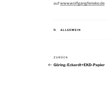
auf
www.wolfgangfenske.de
KATEGORIEN
ALLGEMEIN
Beitragsnavigation
Vorheriger
ZURÜCK
Beitrag
Göring-Eckardt+EKD-Papier