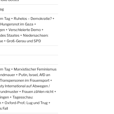
ag
m Tag + Ruhelos – Demokratie? +
 Hungersnot im Gaza +
en + Verschleierte Demo +
 des Staates + Niedersachsen:
e + Groß-Gerau und SPD
m Tag + Marxistischer Feminismus
andmauer + Putin, Israel, AfD an
 Transpersonen im Frauensport +
y International auf Abwegen /
rundmuster + Frauen zählen nicht +
ingen + Tagesschau:
+ Oxford-Prof.: Lug und Trug +
 Fall