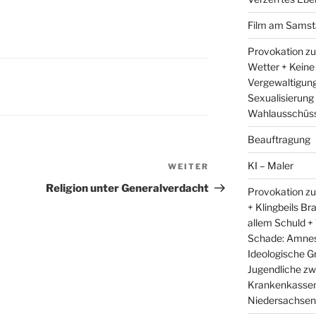
Film am Samst
Provokation zu
Wetter + Keine
Vergewaltigung
Sexualisierung
Wahlausschüss
Beauftragung
KI – Maler
WEITER
Nächster
Beitrag
Religion unter Generalverdacht
Provokation zu
+ Klingbeils Br
allem Schuld +
Schade: Amnest
Ideologische G
Jugendliche zw
Krankenkassen 
Niedersachsens