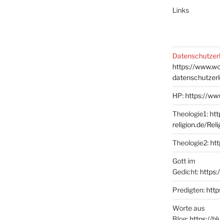
Links
Datenschutzer
https://www.w
datenschutzer
HP:
https://ww
Theologie1:
htt
religion.de/Rel
Theologie2:
htt
Gott im
Gedicht:
https:
Predigten:
http
Worte aus
Blog:
https://b