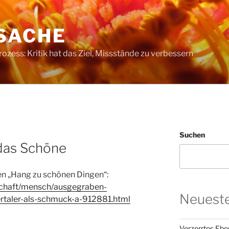
SACHE
ess: Kritik hat das Ziel, Missstände zu verbessern
Suchen
das Schöne
en „Hang zu schönen Dingen“:
schaft/mensch/ausgegraben-
Neueste
rtaler-als-schmuck-a-912881.html
Verzerrtes Ebe