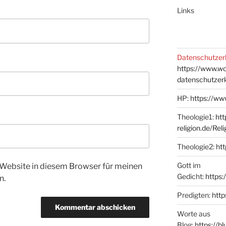
Links
Datenschutzer
https://www.w
datenschutzer
HP:
https://ww
Theologie1:
htt
religion.de/Rel
Theologie2:
htt
Gott im
Website in diesem Browser für meinen
Gedicht:
https:
n.
Predigten:
http
Worte aus
Blog:
https://b