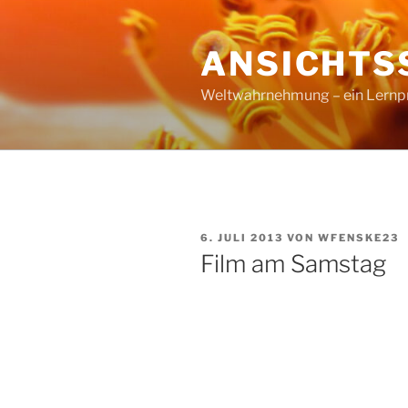
Zum
Inhalt
ANSICHTS
springen
Weltwahrnehmung – ein Lernproz
VERÖFFENTLICHT
6. JULI 2013
VON
WFENSKE23
AM
Film am Samstag