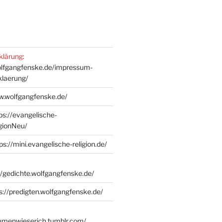
klärung
:
olfgangfenske.de/impressum-
klaerung/
w.wolfgangfenske.de/
ps://evangelische-
igionNeu/
ps://mini.evangelische-religion.de/
//gedichte.wolfgangfenske.de/
s://predigten.wolfgangfenske.de/
lumenwieserich.tumblr.com/