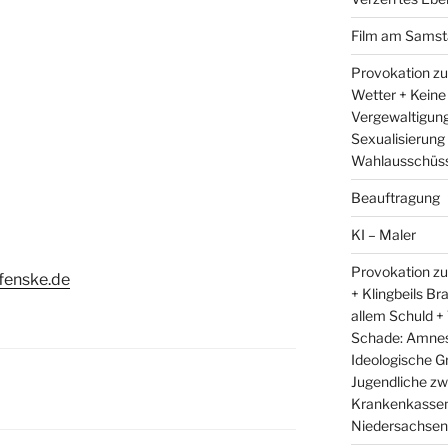
Film am Samst
Provokation zu
Wetter + Keine
Vergewaltigung
Sexualisierung
Wahlausschüss
Beauftragung
KI – Maler
Provokation zu
fenske.de
+ Klingbeils Br
allem Schuld +
Schade: Amnest
Ideologische G
Jugendliche zw
Krankenkassen 
Niedersachsens