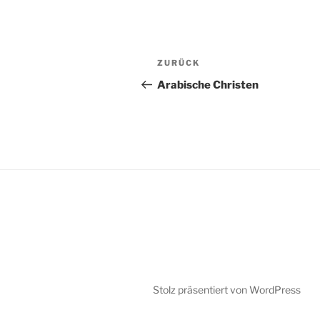
Beitragsnavigation
Vorheriger
ZURÜCK
Beitrag
Arabische Christen
Stolz präsentiert von WordPress