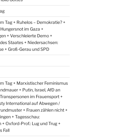
ag
m Tag + Ruhelos – Demokratie? +
 Hungersnot im Gaza +
en + Verschleierte Demo +
 des Staates + Niedersachsen:
e + Groß-Gerau und SPD
m Tag + Marxistischer Feminismus
andmauer + Putin, Israel, AfD an
 Transpersonen im Frauensport +
y International auf Abwegen /
rundmuster + Frauen zählen nicht +
ingen + Tagesschau:
+ Oxford-Prof.: Lug und Trug +
 Fall