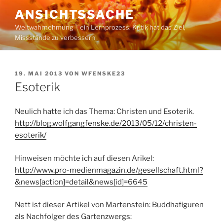
Zum
ANSICHTSSACHE
Inhalt
Weltwahrnehmung – ein Lernprozess: Kritik hat das Ziel,
springen
Missstände zu verbessern
VERÖFFENTLICHT
19. MAI 2013
VON
WFENSKE23
AM
Esoterik
Neulich hatte ich das Thema: Christen und Esoterik.
http://blog.wolfgangfenske.de/2013/05/12/christen-
esoterik/
Hinweisen möchte ich auf diesen Arikel:
http://www.pro-medienmagazin.de/gesellschaft.html?
&news[action]=detail&news[id]=6645
Nett ist dieser Artikel von Martenstein: Buddhafiguren
als Nachfolger des Gartenzwergs: