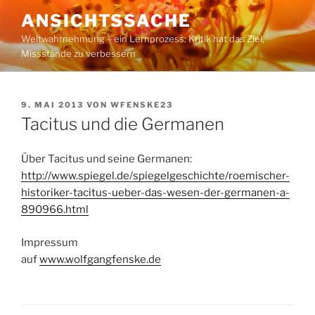
Zum
ANSICHTSSACHE
Inhalt
Weltwahrnehmung – ein Lernprozess: Kritik hat das Ziel,
springen
Missstände zu verbessern
VERÖFFENTLICHT
9. MAI 2013
VON
WFENSKE23
AM
Tacitus und die Germanen
Über Tacitus und seine Germanen:
http://www.spiegel.de/spiegelgeschichte/roemischer-
historiker-tacitus-ueber-das-wesen-der-germanen-a-
890966.html
Impressum
auf
www.wolfgangfenske.de