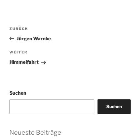
Beitragsnavigation
Vorheriger
ZURÜCK
Beitrag
Jürgen Warnke
Nächster
WEITER
Beitrag
Himmelfahrt
Suchen
Suchen
Neueste Beiträge