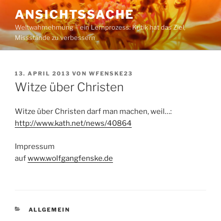
Zum
ANSICHTSSACHE
Inhalt
Weltwahrnehmung – ein Lernprozess: Kritik hat das Ziel,
springen
Missstände zu verbessern
VERÖFFENTLICHT
13. APRIL 2013
VON
WFENSKE23
AM
Witze über Christen
Witze über Christen darf man machen, weil…:
http://www.kath.net/news/40864
Impressum
auf
www.wolfgangfenske.de
KATEGORIEN
ALLGEMEIN