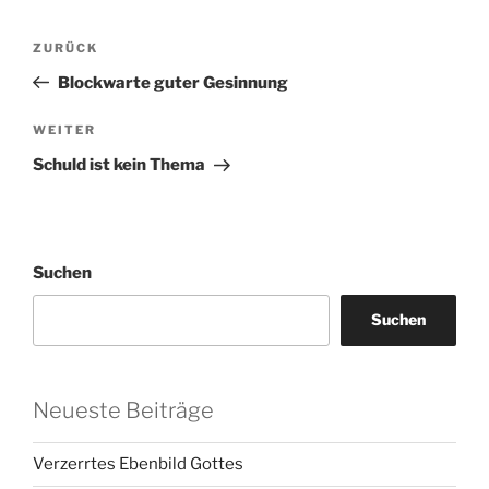
Beitragsnavigation
Vorheriger
ZURÜCK
Beitrag
Blockwarte guter Gesinnung
Nächster
WEITER
Beitrag
Schuld ist kein Thema
Suchen
Suchen
Neueste Beiträge
Verzerrtes Ebenbild Gottes