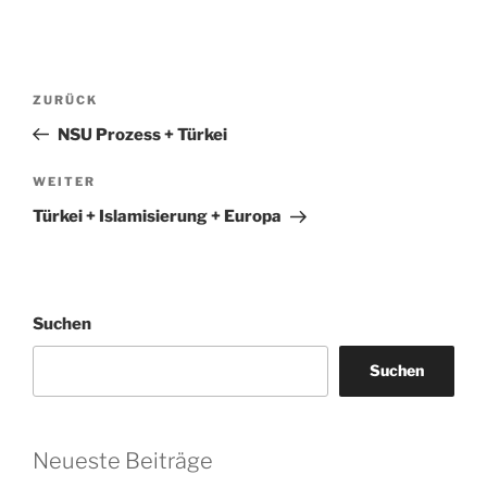
Beitragsnavigation
Vorheriger
ZURÜCK
Beitrag
NSU Prozess + Türkei
Nächster
WEITER
Beitrag
Türkei + Islamisierung + Europa
Suchen
Suchen
Neueste Beiträge