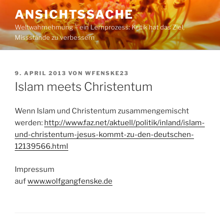
Zum
ANSICHTSSACHE
Inhalt
Weltwahrnehmung – ein Lernprozess: Kritik hat das Ziel,
springen
Missstände zu verbessern
VERÖFFENTLICHT
9. APRIL 2013
VON
WFENSKE23
AM
Islam meets Christentum
Wenn Islam und Christentum zusammengemischt
werden:
http://www.faz.net/aktuell/politik/inland/islam-
und-christentum-jesus-kommt-zu-den-deutschen-
12139566.html
Impressum
auf
www.wolfgangfenske.de