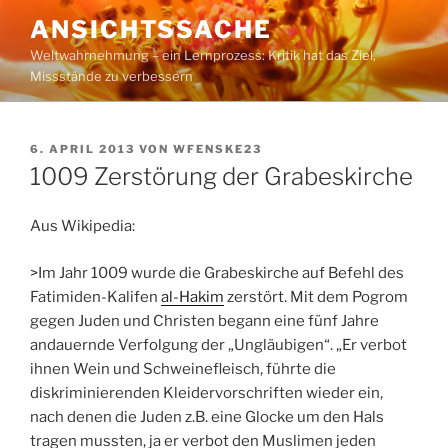
Zum
ANSICHTSSACHE
Inhalt
Weltwahrnehmung – ein Lernprozess: Kritik hat das Ziel,
springen
Missstände zu verbessern
VERÖFFENTLICHT
6. APRIL 2013
VON
WFENSKE23
AM
1009 Zerstörung der Grabeskirche
Aus Wikipedia:
>Im Jahr 1009 wurde die Grabeskirche auf Befehl des
Fatimiden-Kalifen
al-Hakim
zerstört. Mit dem Pogrom
gegen Juden und Christen begann eine fünf Jahre
andauernde Verfolgung der „Ungläubigen“. „Er verbot
ihnen Wein und Schweinefleisch, führte die
diskriminierenden Kleidervorschriften wieder ein,
nach denen die Juden z.B. eine Glocke um den Hals
tragen mussten, ja er verbot den Muslimen jeden