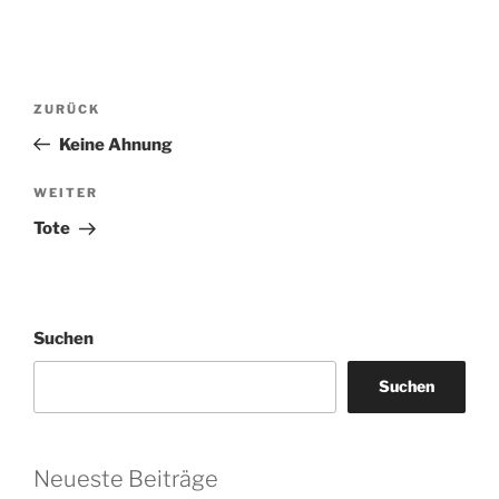
Beitragsnavigation
Vorheriger
ZURÜCK
Beitrag
Keine Ahnung
Nächster
WEITER
Beitrag
Tote
Suchen
Suchen
Neueste Beiträge