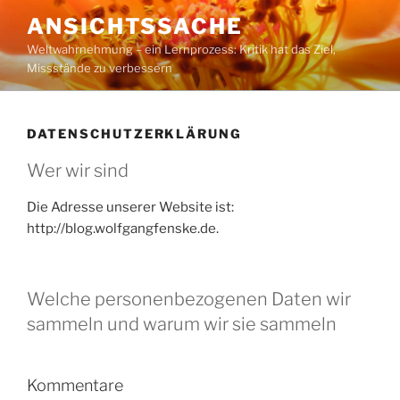
Zum
ANSICHTSSACHE
Inhalt
Weltwahrnehmung – ein Lernprozess: Kritik hat das Ziel,
springen
Missstände zu verbessern
DATENSCHUTZERKLÄRUNG
Wer wir sind
Die Adresse unserer Website ist:
http://blog.wolfgangfenske.de.
Welche personenbezogenen Daten wir
sammeln und warum wir sie sammeln
Kommentare