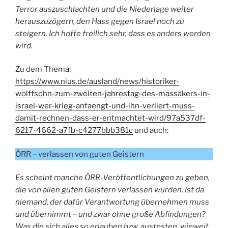
Terror auszuschlachten und die Niederlage weiter
herauszuzögern, den Hass gegen Israel noch zu
steigern. Ich hoffe freilich sehr, dass es anders werden
wird.
Zu dem Thema:
https://www.nius.de/ausland/news/historiker-
wolffsohn-zum-zweiten-jahrestag-des-massakers-in-
israel-wer-krieg-anfaengt-und-ihn-verliert-muss-
damit-rechnen-dass-er-entmachtet-wird/97a537df-
6217-4662-a7fb-c4277bbb381c
und auch:
ÖRR – verlassen von guten Geistern
Es scheint manche ÖRR-Veröffentlichungen zu geben,
die von allen guten Geistern verlassen wurden. Ist da
niemand, der dafür Verantwortung übernehmen muss
und übernimmt – und zwar ohne große Abfindungen?
Was die sich alles so erlauben bzw. austesten, wieweit