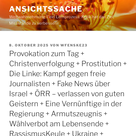
Zum
ANSICHTSSACHE
Inhalt
Weltwahrnehmung – ein Lernprozess: Kritik hat das Ziel,
springen
Missstände zu verbessern
VERÖFFENTLICHT
8. OKTOBER 2025
VON
WFENSKE23
AM
Provokation zum Tag +
Christenverfolgung + Prostitution +
Die Linke: Kampf gegen freie
Journalisten + Fake News über
Israel + ÖRR – verlassen von guten
Geistern + Eine Vernünftige in der
Regierung + Armutszeugnis +
Wählverbot am Lebensende +
RassismusKeule + Ukraine +