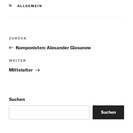
KATEGORIEN
ALLGEMEIN
Beitragsnavigation
Vorheriger
ZURÜCK
Beitrag
Komponisten: Alexander Glasunow
Nächster
WEITER
Beitrag
Mittelalter
Suchen
Suchen